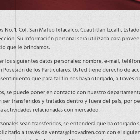
s No. 1, Col. San Mateo Ixtacalco, Cuautitlan Izcalli, Esta
ección. Su información personal será utilizada para proveer
cio que le brindamos.
r los siguientes datos personales: nombre, e-mail, teléfo
 Posesión de los Particulares. Usted tiene derecho de acce
nsentimiento que para tal fin nos haya otorgado, a travé
azos, se puede poner en contacto con nuestro departamen
r transferidos y tratados dentro y fuera del país, por per
a actividades relacionadas con mercadeo.
rsonales sean transferidos, se entenderá que ha otorgado s
licitarlo a través de ventas@inovadren.com con el siguie