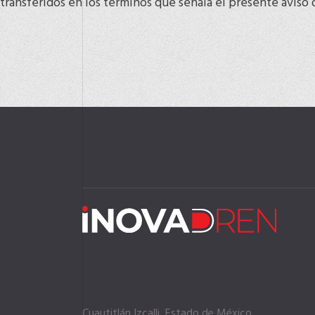
transferidos en los términos que señala el presente aviso
Cuautitlán Izcalli, Estado de México