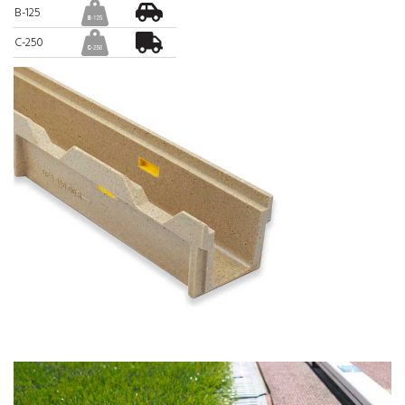
B-125
C-250