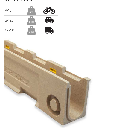
A-15
B-125
C-250